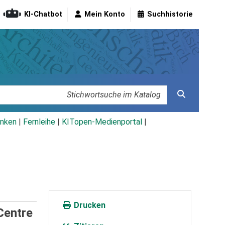
KI-Chatbot
Mein Konto
Suchhistorie
nken
|
Fernleihe
|
KITopen-Medienportal
|
Drucken
Centre