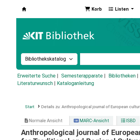
Korb
Listen
Koha
Suche im Katalog nach:
Stichwortsuche im Ka
Erweiterte Suche
Semesterapparate
Bibliotheken
Literaturwunsch
|
Kataloganleitung
Start
Details zu:
Anthropological journal of European cultur
Normale Ansicht
MARC-Ansicht
ISBD
Anthropological journal of Europea