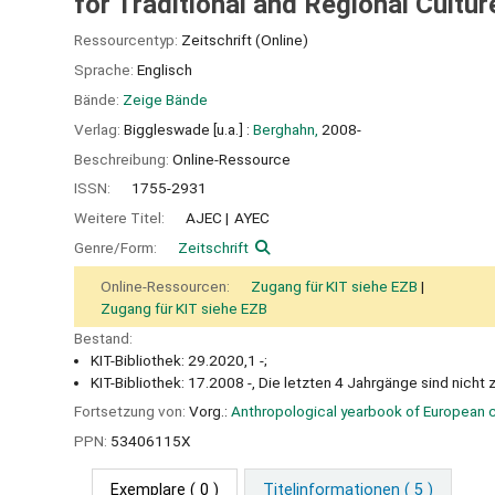
for Traditional and Regional Cult
Ressourcentyp:
Zeitschrift (Online)
Sprache:
Englisch
Bände:
Zeige Bände
Verlag:
Biggleswade [u.a.] :
Berghahn,
2008-
Beschreibung:
Online-Ressource
ISSN:
1755-2931
Weitere Titel:
AJEC
AYEC
Genre/Form:
Zeitschrift
Online-Ressourcen:
Zugang für KIT siehe EZB
Zugang für KIT siehe EZB
Bestand:
KIT-Bibliothek: 29.2020,1 -;
KIT-Bibliothek: 17.2008 -, Die letzten 4 Jahrgänge sind nicht 
Fortsetzung von:
Vorg.:
Anthropological yearbook of European c
PPN:
53406115X
Exemplare
( 0 )
Titelinformationen ( 5 )