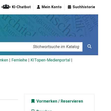
KI-Chatbot
Mein Konto
Suchhistorie
nken
|
Fernleihe
|
KITopen-Medienportal
|
Vormerken