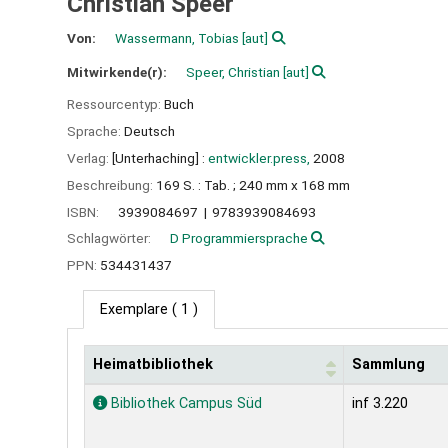
Christian Speer
Von:
Wassermann, Tobias
[aut]
Mitwirkende(r):
Speer, Christian
[aut]
Ressourcentyp:
Buch
Sprache:
Deutsch
Verlag:
[Unterhaching] :
entwickler.press,
2008
Beschreibung:
169 S. : Tab. ; 240 mm x 168 mm
ISBN:
3939084697
9783939084693
Schlagwörter:
D Programmiersprache
PPN:
534431437
Exemplare
( 1 )
Heimatbibliothek
Sammlung
Exemplare
Bibliothek Campus Süd
inf 3.220