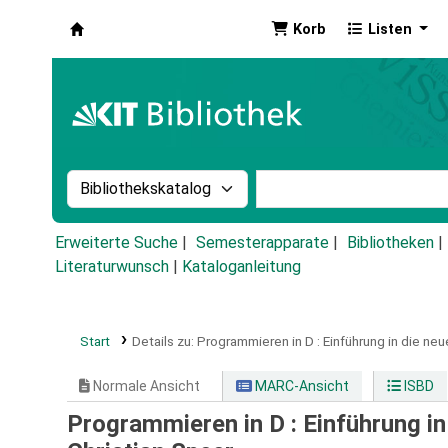
Korb
Listen
Koha
Suche im Katalog nach:
Stichwortsuche im Ka
Erweiterte Suche
Semesterapparate
Bibliotheken
Literaturwunsch
|
Kataloganleitung
Start
Details zu:
Programmieren in D :
Einführung in die ne
Normale Ansicht
MARC-Ansicht
ISBD
Programmieren in D : Einführung in