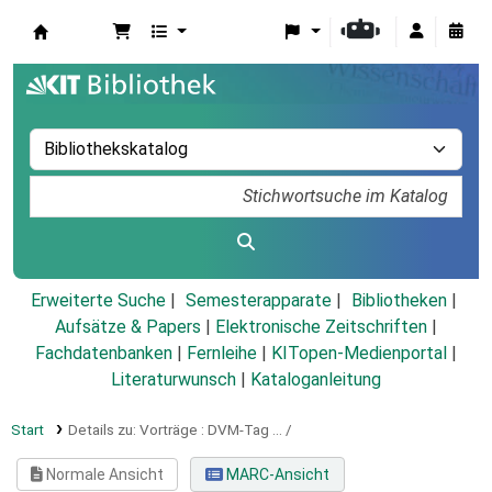
Koha
Erweiterte Suche
Semesterapparate
Bibliotheken
Aufsätze & Papers
|
Elektronische Zeitschriften
|
Fachdatenbanken
|
Fernleihe
|
KITopen-Medienportal
|
Literaturwunsch
|
Kataloganleitung
Start
Details zu:
Vorträge :
DVM-Tag ... /
Normale Ansicht
MARC-Ansicht