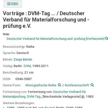
ISBD
Vorträge : DVM-Tag ... /
Deutscher
Verband für Materialforschung und -
prüfung e.V.
Von:
Deutscher Verband für Materialforschung und -prüfung
[VerfasserIn]
Ressourcentyp:
Reihe
Sprache:
Deutsch
Bände:
Zeige Bände
Verlag:
Berlin :
DVM,
1989-2011
Beschreibung:
21 cm
ISSN:
0946-5987
Genre/Form:
Monografische Reihe
Konferenzschrift
Fortsetzung von:
Fortsetzung von:
Deutscher Verband für
Materialprüfung. DVM-Tag.
, [Wechselnde Verlagsorte] @, 1983
Weitere Beziehungen:
1989 - 1999 zugl. Bd. von:
Bauteil.
Berlin : DVM, 1985