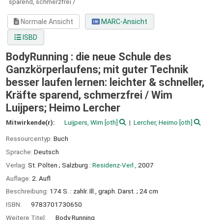
sparend, schmerzfrei /
Normale Ansicht
MARC-Ansicht
ISBD
BodyRunning : die neue Schule des
Ganzkörperlaufens; mit guter Technik
besser laufen lernen: leichter & schneller,
Kräfte sparend, schmerzfrei /
Wim
Luijpers; Heimo Lercher
Mitwirkende(r):
Luijpers, Wim
[oth]
Lercher, Heimo
[oth]
Ressourcentyp:
Buch
Sprache:
Deutsch
Verlag:
St. Pölten ;
Salzburg :
Residenz-Verl.,
2007
Auflage:
2. Aufl
Beschreibung:
174 S. : zahlr. Ill., graph. Darst. ; 24 cm
ISBN:
9783701730650
Weitere Titel:
Body Running