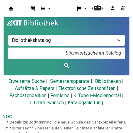
Koha
Erweiterte Suche
Semesterapparate
Bibliotheken
Aufsätze & Papers
|
Elektronische Zeitschriften
|
Fachdatenbanken
|
Fernleihe
|
KITopen-Medienportal
|
Literaturwunsch
|
Kataloganleitung
Start
Details zu:
BodyRunning :
die neue Schule des Ganzkörperlaufens;
mit guter Technik besser laufen lernen: leichter & schneller, Kräfte