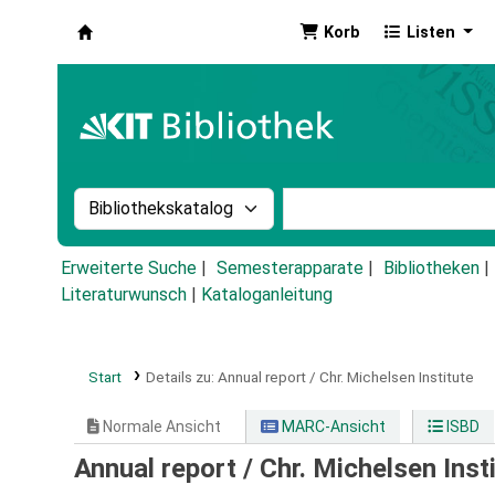
Korb
Listen
Koha
Suche im Katalog nach:
Stichwortsuche im Ka
Erweiterte Suche
Semesterapparate
Bibliotheken
Literaturwunsch
|
Kataloganleitung
Start
Details zu:
Annual report / Chr. Michelsen Institute
Normale Ansicht
MARC-Ansicht
ISBD
Annual report / Chr. Michelsen Inst