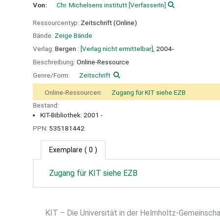
Von:
Chr. Michelsens institutt
[VerfasserIn]
Ressourcentyp:
Zeitschrift (Online)
Bände:
Zeige Bände
Verlag:
Bergen :
[Verlag nicht ermittelbar],
2004-
Beschreibung:
Online-Ressource
Genre/Form:
Zeitschrift
Online-Ressourcen:
Zugang für KIT siehe EZB
Bestand:
KIT-Bibliothek: 2001 -
PPN:
535181442
Exemplare
( 0 )
Zugang für KIT siehe EZB
KIT – Die Universität in der Helmholtz-Gemeinsch