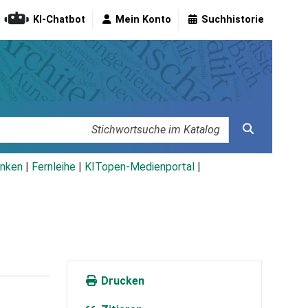
KI-Chatbot
Mein Konto
Suchhistorie
nken
|
Fernleihe
|
KITopen-Medienportal
|
Drucken