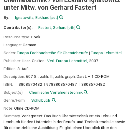
unter Mitw. von Gerhard Fastert
By:
Ignatowitz, Eckhard
[aut]
Contributor(s):
Fastert, Gerhard
[oth]
Resource type:
Book
Language:
German
Series:
Europa-Fachbuchreihe für Chemieberufe
|
Europa Lehrmittel
Publisher:
Haan-Gruiten :
Verl. Europa-Lehrmittel,
2007
Edition:
8. Aufl
Description:
607 S. : zahlr. Ill., zahlr. graph. Darst. + 1 CD-ROM
ISBN:
3808570482
9783808570487
3808570482
Subject(s):
Chemische Verfahrenstechnik
Genre/Form:
Schulbuch
Note:
Ohne CD-ROM
Summary:
Verlagstext: Das Buch Chemietechnik ist ein Lehr- und
Lernbuch für den Unterricht in der Berufs- und Technikerschule sowie
für die betriebliche Ausbildung. Es gibt einen Überblick über den