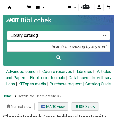
Koha online
Advanced search
Course reserves
Libraries
Articles
and Papers
|
Electronic Journals
|
Databases
|
Interlibrary
Loan
|
KITopen media
|
Purchase request |
Catalog Guide
Home
Details for:
Chemietechnik /
Normal view
MARC view
ISBD view
Chemietechnik /
von Eckhard Ignatowitz