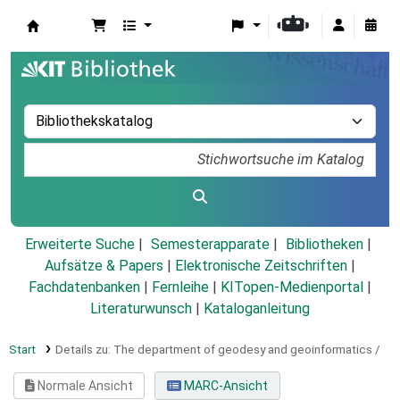
Koha
Erweiterte Suche
Semesterapparate
Bibliotheken
Aufsätze & Papers
|
Elektronische Zeitschriften
|
Fachdatenbanken
|
Fernleihe
|
KITopen-Medienportal
|
Literaturwunsch
|
Kataloganleitung
Start
Details zu:
The department of geodesy and geoinformatics /
Normale Ansicht
MARC-Ansicht