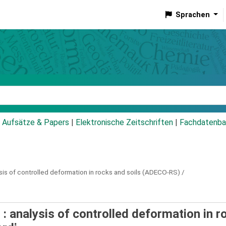
Sprachen
talog
Aufsätze & Papers
|
Elektronische Zeitschriften
|
Fachdatenba
sis of controlled deformation in rocks and soils (ADECO-RS) /
 : analysis of controlled deformation in r