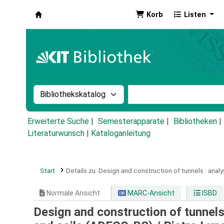
Korb
Listen
Koha
Suche im Katalog nach:
Stichwortsuche im Ka
Erweiterte Suche
Semesterapparate
Bibliotheken
Literaturwunsch
|
Kataloganleitung
Start
Details zu:
Design and construction of tunnels :
analy
Normale Ansicht
MARC-Ansicht
ISBD
Design and construction of tunnels