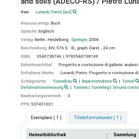
and soils (ADECO-RS) /
Pietro Lun
Von:
Lunardi, Pietro
[aut]
Ressourcentyp:
Buch
Sprache:
Englisch
Verlag:
Berlin ;
Heidelberg :
Springer,
2008
Beschreibung:
XIV, 576 S. : Ill., graph. Darst. ; 24 cm
ISBN:
3540738746
9783540738749
Einheitssachtitel:
Progretto e costruzione di gallerie: analesi
Enthaltene Werke:
Lunardi, Pietro. Progretto e costruzione di
Schlagwörter:
Tunnelbau
Baukonstruktion
Tunnel
Deformationsmessung
Tunnels
Tunneling
Ground contro
Bearbeitungsvermerk:
3
PPN:
537451021
Exemplare
( 1 )
Titelinformationen ( 1 )
Heimatbibliothek
Sammlung