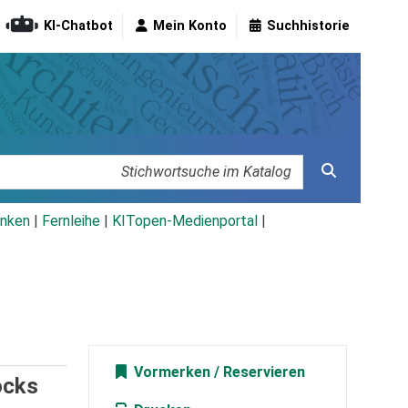
KI-Chatbot
Mein Konto
Suchhistorie
nken
|
Fernleihe
|
KITopen-Medienportal
|
Vormerken
ocks