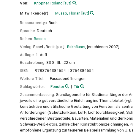
Von:
Krippner, Roland
[aut]
Mitwirkende(r):
Musso, Florian
[aut]
Ressourcentyp:
Buch
Sprache:
Deutsch
Reihen:
Basics
Verlag:
Basel ;
Berlin [u.a.] :
Birkhäuser,
[erschienen 2007]
Auflage:
1. Aufl
Beschreibung:
83 S : Ill. ; 22 cm
ISBN:
9783764384654
3764384654
Weitere Titel:
Fassadenöffnungen
Schlagwörter:
Fenster
Tür
Zusammenfassung:
Grundlagenreihe für Studienanfänger der Ar
jeweils eine gut verständliche Einführung ins Thema bietet (vgl. z
konstruktive und stilistische Gestaltung von Fenstern als zentr
Anforderungen (Schutzfunktion, Luft-, Lichtdurchlässigkeit, Sc
verschiedenen Bestandteile, Bauarten, Materialien und der kons
Schwarz-Weiß-Fotos, zahlreichen Konstruktionszeichnungen, Pra
empfohlene Ergänzung zur teureren Beispielsammlung von U. Bau