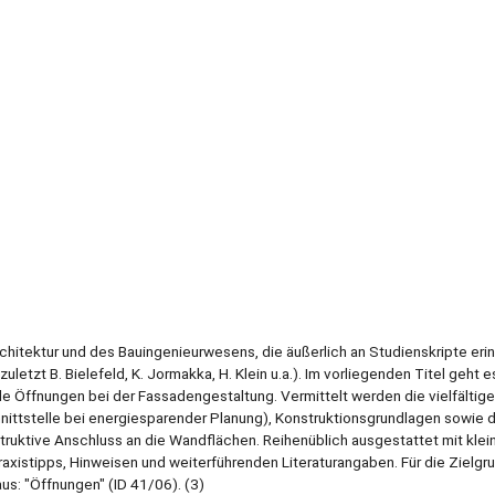
chitektur und des Bauingenieurwesens, die äußerlich an Studienskripte eri
uletzt B. Bielefeld, K. Jormakka, H. Klein u.a.). Im vorliegenden Titel geht 
ale Öffnungen bei der Fassadengestaltung. Vermittelt werden die vielfältig
hnittstelle bei energiesparender Planung), Konstruktionsgrundlagen sowie d
truktive Anschluss an die Wandflächen. Reihenüblich ausgestattet mit kle
xistipps, Hinweisen und weiterführenden Literaturangaben. Für die Zielgr
s: "Öffnungen" (ID 41/06). (3)