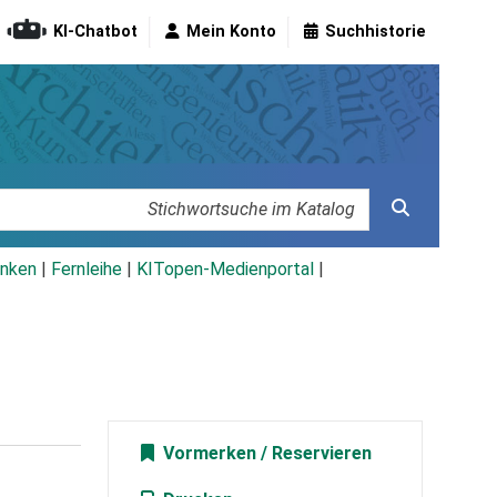
KI-Chatbot
Mein Konto
Suchhistorie
nken
|
Fernleihe
|
KITopen-Medienportal
|
Vormerken