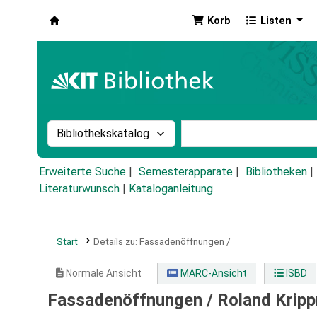
Korb
Listen
Koha
Suche im Katalog nach:
Stichwortsuche im Ka
Erweiterte Suche
Semesterapparate
Bibliotheken
Literaturwunsch
|
Kataloganleitung
Start
Details zu:
Fassadenöffnungen /
Normale Ansicht
MARC-Ansicht
ISBD
Fassadenöffnungen /
Roland Kripp