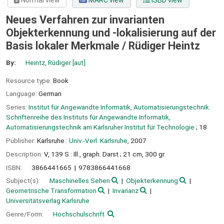
Normal view
MARC view
ISBD view
Neues Verfahren zur invarianten
Objekterkennung und -lokalisierung auf der
Basis lokaler Merkmale /
Rüdiger Heintz
By:
Heintz, Rüdiger
[aut]
Resource type:
Book
Language:
German
Series:
Institut für Angewandte Informatik, Automatisierungstechnik.
Schriftenreihe des Instituts für Angewandte Informatik,
Automatisierungstechnik am Karlsruher Institut für Technologie
; 18
Publisher:
Karlsruhe :
Univ.-Verl. Karlsruhe,
2007
Description:
V, 139 S : Ill., graph. Darst ; 21 cm, 300 gr
ISBN:
3866441665
9783866441668
Subject(s):
Maschinelles Sehen
Objekterkennung
Geometrische Transformation
Invarianz
Universitätsverlag Karlsruhe
Genre/Form:
Hochschulschrift