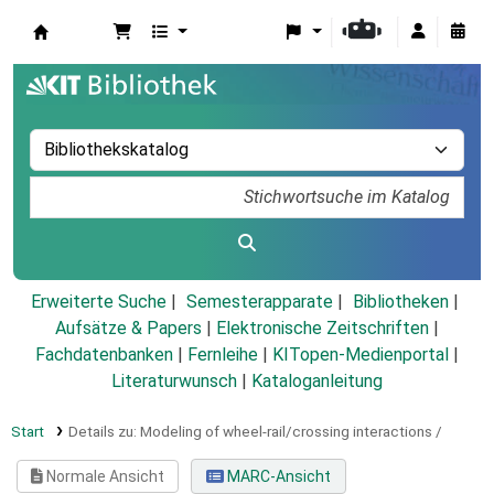
Koha
Erweiterte Suche
Semesterapparate
Bibliotheken
Aufsätze & Papers
|
Elektronische Zeitschriften
|
Fachdatenbanken
|
Fernleihe
|
KITopen-Medienportal
|
Literaturwunsch
|
Kataloganleitung
Start
Details zu:
Modeling of wheel-rail/crossing interactions /
Normale Ansicht
MARC-Ansicht