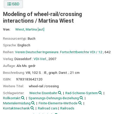
ISBD
Modeling of wheel-rail/crossing
interactions /
Martina Wiest
Von:
Wiest, Martina
[aut]
Ressourcentyp:
Buch
Sprache:
Englisch
Reihen:
Verein Deutscher Ingenieure. Fortschrittberichte VDI / 12
; 642
Verlag:
Düsseldorf :
VDI-Verl.,
2007
Auflage:
Als Ms. gedr
Beschreibung:
VIII, 102 S. : Ill., graph. Darst. ; 21 cm
ISBN:
9783183642120
Weitere Titel:
wheel-rail /crossing
Schlagwörter:
Weiche Eisenbahn
Rad-Schiene-System
Rollkontakt
Spannungs-Dehnungs-Beziehung
Materialermüdung
Finite-Elemente-Methode
Kontaktmechanik
Railroad cars
Railroads