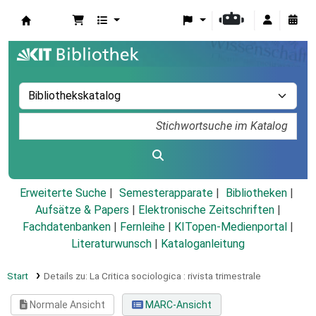
Koha
Erweiterte Suche
Semesterapparate
Bibliotheken
Aufsätze & Papers
|
Elektronische Zeitschriften
|
Fachdatenbanken
|
Fernleihe
|
KITopen-Medienportal
|
Literaturwunsch
|
Kataloganleitung
Start
Details zu:
La Critica sociologica :
rivista trimestrale
Normale Ansicht
MARC-Ansicht