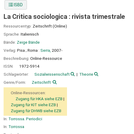
ISBD
La Critica sociologica : rivista trimestrale
Ressourcentyp:
Zeitschrift (Online)
Sprache:
Italienisch
Bände:
Zeige Bände
Verlag:
Pisa ;
Roma :
Serra,
2007-
Beschreibung:
Online-Ressource
ISSN:
1972-5914
Schlagwörter:
Sozialwissenschaft
Theorie
Genre/Form:
Zeitschrift
Online-Ressourcen:
Zugang für HKA siehe EZB
Zugang für KIT siehe EZB
Zugang für DHWB siehe EZB
In:
Torrossa. Periodici
In:
Torrossa