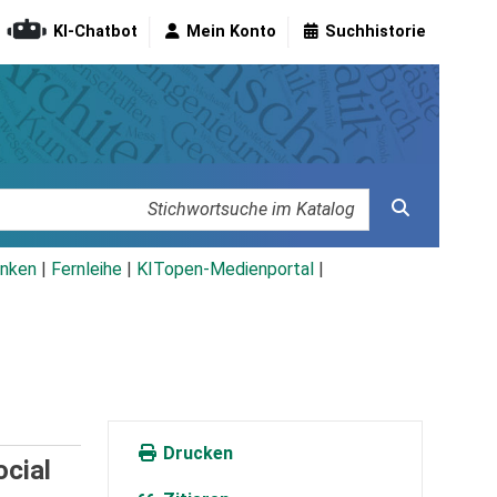
KI-Chatbot
Mein Konto
Suchhistorie
nken
|
Fernleihe
|
KITopen-Medienportal
|
Drucken
ocial