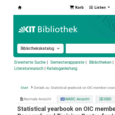
Korb
Listen
Koha
Suche im Katalog nach:
Stichwortsuche im Ka
Erweiterte Suche
Semesterapparate
Bibliotheken
Literaturwunsch
|
Kataloganleitung
Start
Details zu:
Statistical yearbook on OIC member count
Normale Ansicht
MARC-Ansicht
ISBD
Statistical yearbook on OIC membe