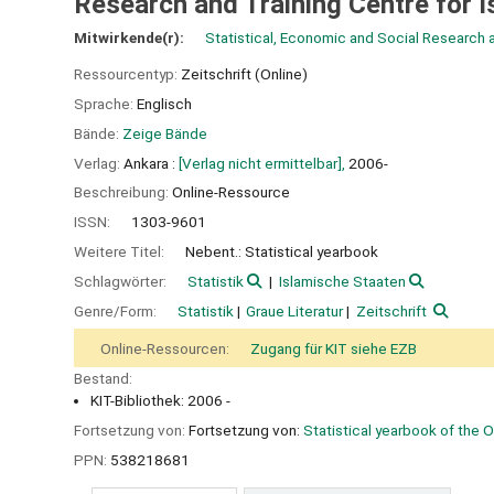
Research and Training Centre for I
Mitwirkende(r):
Statistical, Economic and Social Research a
Ressourcentyp:
Zeitschrift (Online)
Sprache:
Englisch
Bände:
Zeige Bände
Verlag:
Ankara :
[Verlag nicht ermittelbar],
2006-
Beschreibung:
Online-Ressource
ISSN:
1303-9601
Weitere Titel:
Nebent.: Statistical yearbook
Schlagwörter:
Statistik
Islamische Staaten
Genre/Form:
Statistik
Graue Literatur
Zeitschrift
Online-Ressourcen:
Zugang für KIT siehe EZB
Bestand:
KIT-Bibliothek: 2006 -
Fortsetzung von:
Fortsetzung von:
Statistical yearbook of the O
PPN:
538218681