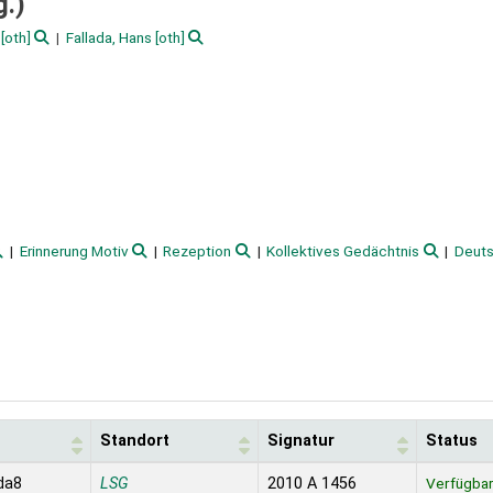
g.)
[oth]
Fallada, Hans
[oth]
Erinnerung Motiv
Rezeption
Kollektives Gedächtnis
Deuts
Standort
Signatur
Status
ada8
LSG
2010 A 1456
Verfügba