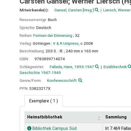
Carsten Gansel; Werner Liersch (H
Mitwirkende(r):
Gansel, Carsten
[Hrsg.]
Liersch, Werner
Ressourcentyp:
Buch
Sprache:
Deutsch
Reihen:
Formen der Erinnerung
; 32
Verlag:
Göttingen :
V & R Unipress,
c 2008
Beschreibung:
203 S. : Ill. ; 240 mm x 165 mm
ISBN:
9783899714074
Schlagwörter:
Fallada, Hans, 1893-1947
Erzähltechnik
Geschichte 1947-1949
Genre/Form:
Konferenzschrift
PPN:
53823217X
Exemplare
( 1 )
Heimatbibliothek
Sammlung
Exemplare
Bibliothek Campus Süd
lit 7.469 Fall