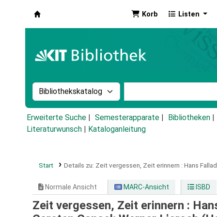
Korb
Listen
Koha
Suche im Katalog nach:
Stichwortsuche im Ka
Erweiterte Suche
Semesterapparate
Bibliotheken
Literaturwunsch
|
Kataloganleitung
Start
Details zu:
Zeit vergessen, Zeit erinnern :
Hans Fallad
Normale Ansicht
MARC-Ansicht
ISBD
Zeit vergessen, Zeit erinnern : Han