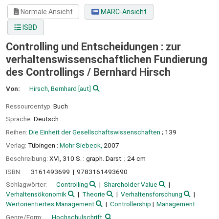
Normale Ansicht
MARC-Ansicht
ISBD
Controlling und Entscheidungen : zur
verhaltenswissenschaftlichen Fundierung
des Controllings /
Bernhard Hirsch
Von:
Hirsch, Bernhard
[aut]
Ressourcentyp:
Buch
Sprache:
Deutsch
Reihen:
Die Einheit der Gesellschaftswissenschaften
; 139
Verlag:
Tübingen :
Mohr Siebeck,
2007
Beschreibung:
XVI, 310 S. : graph. Darst. ; 24 cm
ISBN:
3161493699
9783161493690
Schlagwörter:
Controlling
Shareholder Value
Verhaltensökonomik
Theorie
Verhaltensforschung
Wertorientiertes Management
Controllership
Management
Genre/Form:
Hochschulschrift