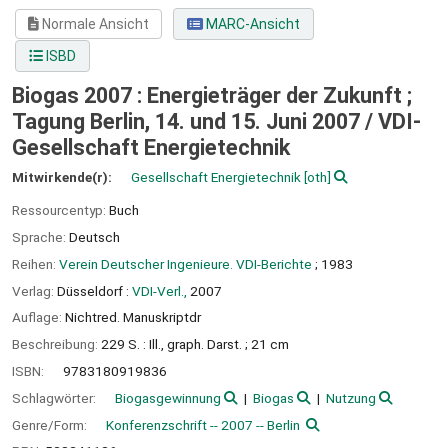
Normale Ansicht
MARC-Ansicht
ISBD
Biogas 2007 : Energieträger der Zukunft ;
Tagung Berlin, 14. und 15. Juni 2007 /
VDI-
Gesellschaft Energietechnik
Mitwirkende(r):
Gesellschaft Energietechnik
[oth]
Ressourcentyp:
Buch
Sprache:
Deutsch
Reihen:
Verein Deutscher Ingenieure. VDI-Berichte
; 1983
Verlag:
Düsseldorf :
VDI-Verl.,
2007
Auflage:
Nichtred. Manuskriptdr
Beschreibung:
229 S. : Ill., graph. Darst. ; 21 cm
ISBN:
9783180919836
Schlagwörter:
Biogasgewinnung
Biogas
Nutzung
Genre/Form:
Konferenzschrift -- 2007 -- Berlin