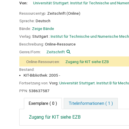
Von:
Universität Stuttgart. Institut für Technische und Num
Ressourcentyp:
Zeitschrift (Online)
Sprache:
Deutsch
Bände:
Zeige Bände
Verlag:
Stuttgart :
Institut für Technische und Numerische Mech
Beschreibung:
Online-Ressource
Genre/Form:
Zeitschrift
Online-Ressourcen:
Zugang für KIT siehe EZB
Bestand:
KIT-Bibliothek: 2005 -
Fortsetzung von:
Vorg:
Universität Stuttgart. Institut B für Mecha
PPN:
538637587
Exemplare
( 0 )
Titelinformationen ( 1 )
Zugang für KIT siehe EZB