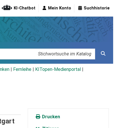
KI-Chatbot
Mein Konto
Suchhistorie
nken
|
Fernleihe
|
KITopen-Medienportal
|
Drucken
tgart