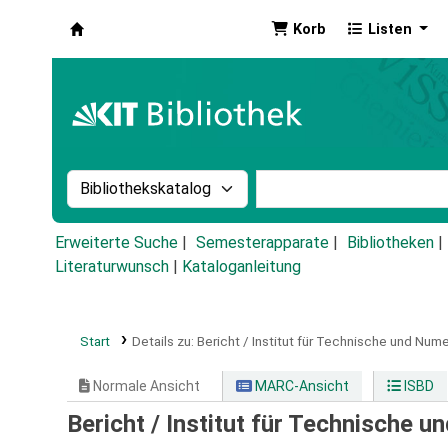
Korb
Listen
Koha
Suche im Katalog nach:
Stichwortsuche im Ka
Erweiterte Suche
Semesterapparate
Bibliotheken
Literaturwunsch
|
Kataloganleitung
Start
Details zu:
Bericht / Institut für Technische und Num
Normale Ansicht
MARC-Ansicht
ISBD
Bericht / Institut für Technische 