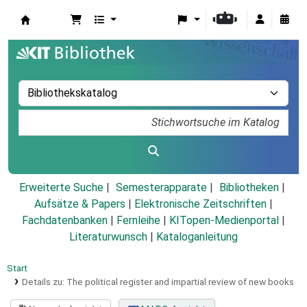
Koha
Erweiterte Suche
Semesterapparate
Bibliotheken
Aufsätze & Papers
|
Elektronische Zeitschriften
|
Fachdatenbanken
|
Fernleihe
|
KITopen-Medienportal
|
Literaturwunsch
|
Kataloganleitung
Start
Details zu:
The political register and impartial review of new books