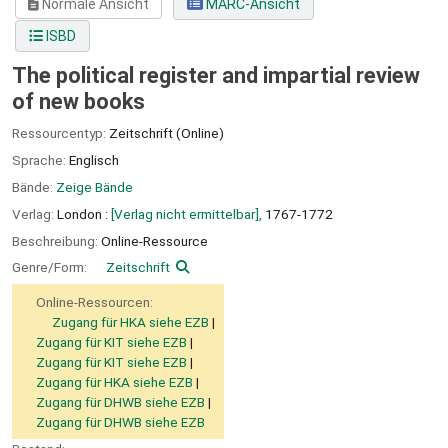
Normale Ansicht
MARC-Ansicht
ISBD
The political register and impartial review
of new books
Ressourcentyp:
Zeitschrift (Online)
Sprache:
Englisch
Bände:
Zeige Bände
Verlag:
London :
[Verlag nicht ermittelbar],
1767-1772
Beschreibung:
Online-Ressource
Genre/Form:
Zeitschrift
Online-Ressourcen:
Zugang für HKA siehe EZB
Zugang für KIT siehe EZB
Zugang für KIT siehe EZB
Zugang für HKA siehe EZB
Zugang für DHWB siehe EZB
Zugang für DHWB siehe EZB