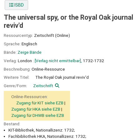
ISBD
The universal spy, or the Royal Oak journal
reviv'd
Ressourcentyp:
Zeitschrift (Online)
Sprache:
Englisch
Bände:
Zeige Bände
Verlag:
London :
[Verlag nicht ermittelbar],
1732-1732
Beschreibung:
Online-Ressource
Weitere Titel:
The Royal Oak journal reviv'd
Genre/Form:
Zeitschrift
Online-Ressourcen:
Zugang für KIT siehe EZB
Zugang für HKA siehe EZB
Zugang für DHWB siehe EZB
Bestand:
KIT-Bibliothek, Nationallizenz: 1732;
Fachbibliothek HKA, Nationallizenz: 1732;