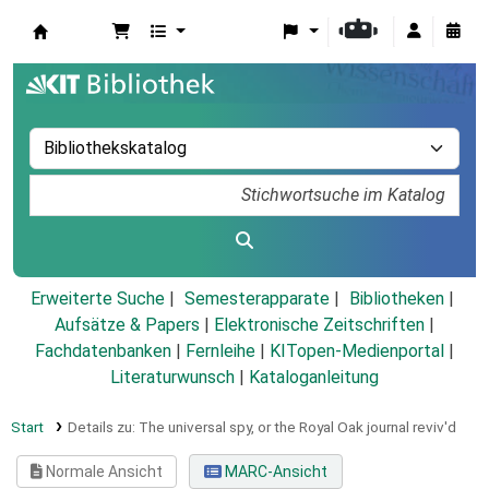
Koha
Erweiterte Suche
Semesterapparate
Bibliotheken
Aufsätze & Papers
|
Elektronische Zeitschriften
|
Fachdatenbanken
|
Fernleihe
|
KITopen-Medienportal
|
Literaturwunsch
|
Kataloganleitung
Start
Details zu:
The universal spy, or the Royal Oak journal reviv'd
Normale Ansicht
MARC-Ansicht