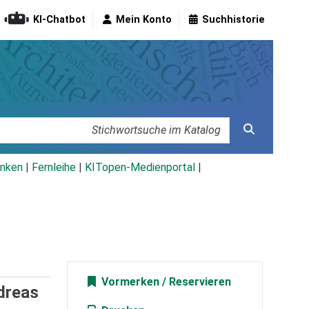
KI-Chatbot
Mein Konto
Suchhistorie
nken
|
Fernleihe
|
KITopen-Medienportal
|
Vormerken
dreas