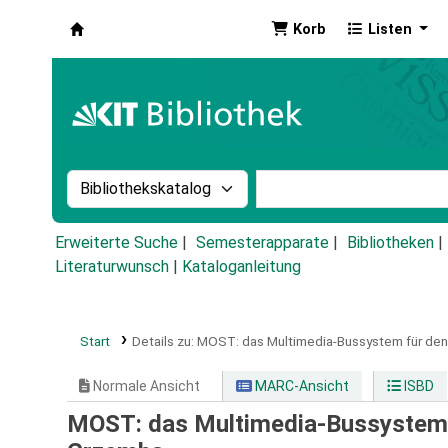
Korb
Listen
Koha
Suche im Katalog nach:
Stichwortsuche im Ka
Erweiterte Suche
Semesterapparate
Bibliotheken
Literaturwunsch
|
Kataloganleitung
Start
Details zu:
MOST: das Multimedia-Bussystem für den 
Normale Ansicht
MARC-Ansicht
ISBD
MOST: das Multimedia-Bussystem f