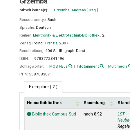
Grzemba
Mitwirkende(r):
Grzemba, Andreas
[Hrsg.]
Ressourcentyp:
Buch
Sprache:
Deutsch
Reihen:
Elektronik- & Elektrotechnik-Bibliothek
; 2
Verlag:
Poing :
Franzis,
2007
Beschreibung:
406 S. : Ill., graph. Darst
ISBN:
9783772341496
Schlagwörter:
MOST-Bus
Infotainment
Multimedia
PPN:
538708387
Exemplare
( 2 )
Heimatbibliothek
Sammlung
Stand
Exemplare
Bibliothek Campus Süd
nach 8.92
LST
Neuba
Regal