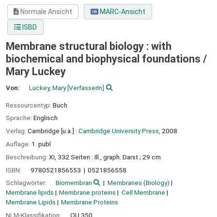
Normale Ansicht
MARC-Ansicht
ISBD
Membrane structural biology : with
biochemical and biophysical foundations /
Mary Luckey
Von:
Luckey, Mary
[VerfasserIn]
Ressourcentyp:
Buch
Sprache:
Englisch
Verlag:
Cambridge [u.a.] :
Cambridge University Press,
2008
Auflage:
1. publ
Beschreibung:
XI, 332 Seiten : Ill., graph. Darst ; 29 cm
ISBN:
9780521856553
0521856558
Schlagwörter:
Biomembran
Membranes (Biology)
Membrane lipids
Membrane proteins
Cell Membrane
Membrane Lipids
Membrane Proteins
NLM-Klassifikation:
QU 350