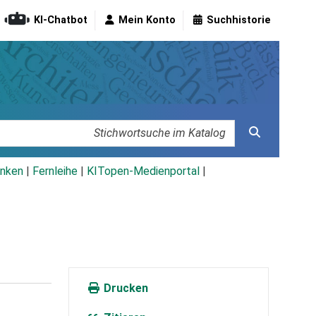
KI-Chatbot
Mein Konto
Suchhistorie
nken
|
Fernleihe
|
KITopen-Medienportal
|
Drucken