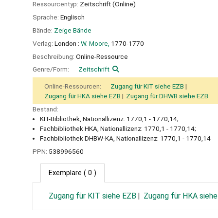
Ressourcentyp:
Zeitschrift (Online)
Sprache:
Englisch
Bände:
Zeige Bände
Verlag:
London :
W. Moore,
1770-1770
Beschreibung:
Online-Ressource
Genre/Form:
Zeitschrift
Online-Ressourcen:
Zugang für KIT siehe EZB
Zugang für HKA siehe EZB
Zugang für DHWB siehe EZB
Bestand:
KIT-Bibliothek, Nationallizenz: 1770,1 - 1770,14;
Fachbibliothek HKA, Nationallizenz: 1770,1 - 1770,14;
Fachbibliothek DHBW-KA, Nationallizenz: 1770,1 - 1770,14
PPN:
538996560
Exemplare
( 0 )
Zugang für KIT siehe EZB
Zugang für HKA sieh