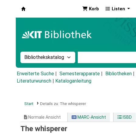
Korb
Listen
Koha
Suche im Katalog nach:
Stichwortsuche im Ka
Erweiterte Suche
Semesterapparate
Bibliotheken
Literaturwunsch
|
Kataloganleitung
Start
Details zu:
The whisperer
Normale Ansicht
MARC-Ansicht
ISBD
The whisperer