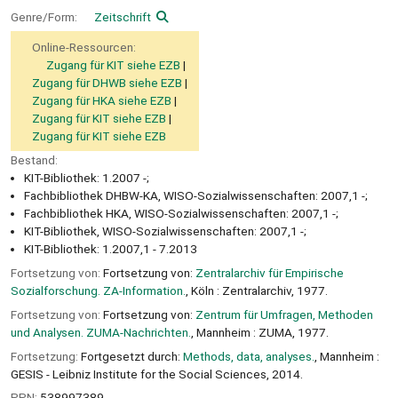
Genre/Form:
Zeitschrift
Online-Ressourcen:
Zugang für KIT siehe EZB
Zugang für DHWB siehe EZB
Zugang für HKA siehe EZB
Zugang für KIT siehe EZB
Zugang für KIT siehe EZB
Bestand:
KIT-Bibliothek: 1.2007 -;
Fachbibliothek DHBW-KA, WISO-Sozialwissenschaften: 2007,1 -;
Fachbibliothek HKA, WISO-Sozialwissenschaften: 2007,1 -;
KIT-Bibliothek, WISO-Sozialwissenschaften: 2007,1 -;
KIT-Bibliothek: 1.2007,1 - 7.2013
Fortsetzung von:
Fortsetzung von:
Zentralarchiv für Empirische
Sozialforschung. ZA-Information.
, Köln : Zentralarchiv, 1977.
Fortsetzung von:
Fortsetzung von:
Zentrum für Umfragen, Methoden
und Analysen. ZUMA-Nachrichten.
, Mannheim : ZUMA, 1977.
Fortsetzung:
Fortgesetzt durch:
Methods, data, analyses.
, Mannheim :
GESIS - Leibniz Institute for the Social Sciences, 2014.
PPN:
538997389