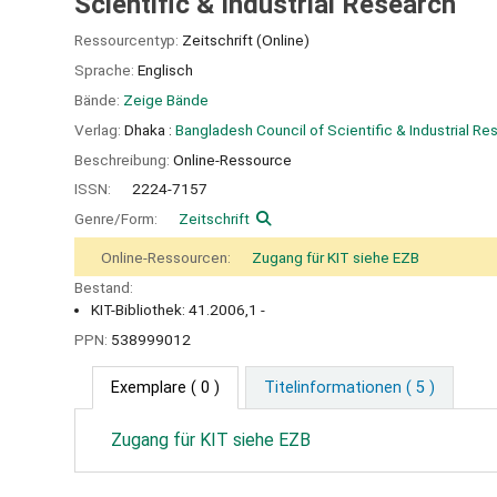
Scientific & Industrial Research
Ressourcentyp:
Zeitschrift (Online)
Sprache:
Englisch
Bände:
Zeige Bände
Verlag:
Dhaka :
Bangladesh Council of Scientific & Industrial Re
Beschreibung:
Online-Ressource
ISSN:
2224-7157
Genre/Form:
Zeitschrift
Online-Ressourcen:
Zugang für KIT siehe EZB
Bestand:
KIT-Bibliothek: 41.2006,1 -
PPN:
538999012
Exemplare
( 0 )
Titelinformationen ( 5 )
Zugang für KIT siehe EZB