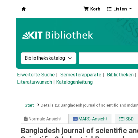
Korb
Listen
Koha
Suche im Katalog nach:
Stichwortsuche im Ka
Erweiterte Suche
Semesterapparate
Bibliotheken
Literaturwunsch
|
Kataloganleitung
Start
Details zu:
Bangladesh journal of scientific and indust
Normale Ansicht
MARC-Ansicht
ISBD
Bangladesh journal of scientific an