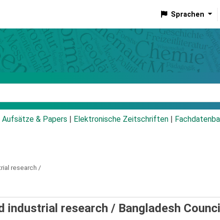
Sprachen
talog
Aufsätze & Papers
|
Elektronische Zeitschriften
|
Fachdatenba
rial research /
d industrial research /
Bangladesh Counci