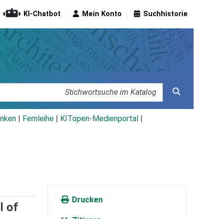
KI-Chatbot
Mein Konto
Suchhistorie
nken
|
Fernleihe
|
KITopen-Medienportal
|
Drucken
l of