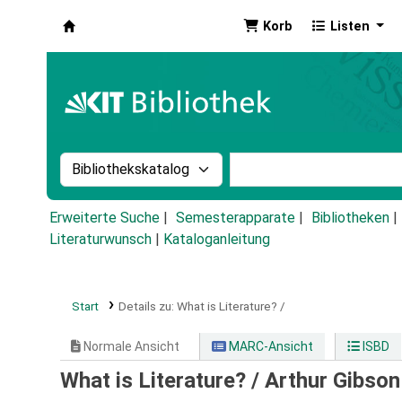
Korb
Listen
Koha
Suche im Katalog nach:
Stichwortsuche im Ka
Erweiterte Suche
Semesterapparate
Bibliotheken
Literaturwunsch
|
Kataloganleitung
Start
Details zu:
What is Literature? /
Normale Ansicht
MARC-Ansicht
ISBD
What is Literature? /
Arthur Gibson