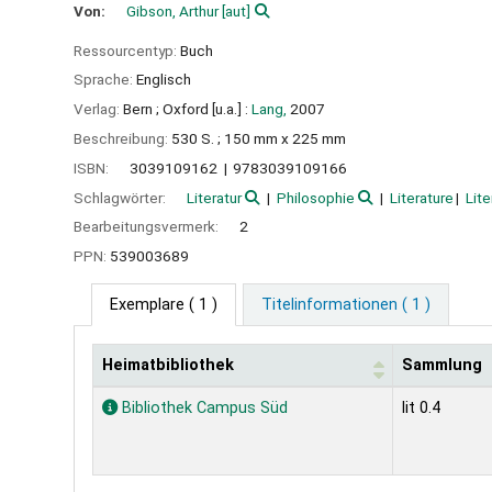
Von:
Gibson, Arthur
[aut]
Ressourcentyp:
Buch
Sprache:
Englisch
Verlag:
Bern ;
Oxford [u.a.] :
Lang,
2007
Beschreibung:
530 S. ; 150 mm x 225 mm
ISBN:
3039109162
9783039109166
Schlagwörter:
Literatur
Philosophie
Literature
Lite
Bearbeitungsvermerk:
2
PPN:
539003689
Exemplare
( 1 )
Titelinformationen ( 1 )
Heimatbibliothek
Sammlung
Exemplare
Bibliothek Campus Süd
lit 0.4