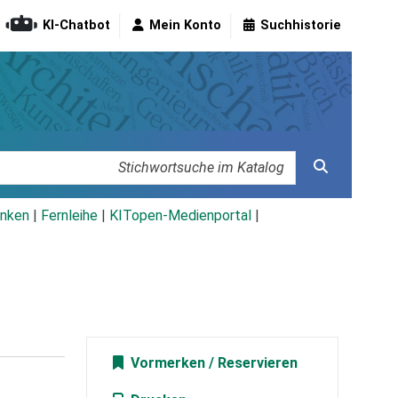
KI-Chatbot
Mein Konto
Suchhistorie
nken
|
Fernleihe
|
KITopen-Medienportal
|
Vormerken