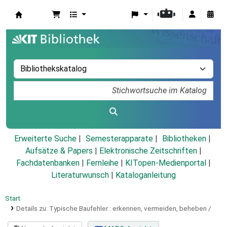
Koha
Erweiterte Suche
Semesterapparate
Bibliotheken
Aufsätze & Papers
|
Elektronische Zeitschriften
|
Fachdatenbanken
|
Fernleihe
|
KITopen-Medienportal
|
Literaturwunsch
|
Kataloganleitung
Start
Details zu:
Typische Baufehler :
erkennen, vermeiden, beheben /