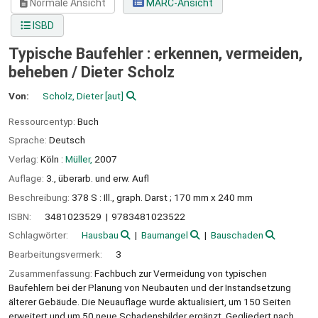
Normale Ansicht
MARC-Ansicht
ISBD
Typische Baufehler : erkennen, vermeiden,
beheben /
Dieter Scholz
Von:
Scholz, Dieter
[aut]
Ressourcentyp:
Buch
Sprache:
Deutsch
Verlag:
Köln :
Müller,
2007
Auflage:
3., überarb. und erw. Aufl
Beschreibung:
378 S : Ill., graph. Darst ; 170 mm x 240 mm
ISBN:
3481023529
9783481023522
Schlagwörter:
Hausbau
Baumangel
Bauschaden
Bearbeitungsvermerk:
3
Zusammenfassung:
Fachbuch zur Vermeidung von typischen
Baufehlern bei der Planung von Neubauten und der Instandsetzung
älterer Gebäude. Die Neuauflage wurde aktualisiert, um 150 Seiten
erweitert und um 50 neue Schadensbilder ergänzt. Gegliedert nach