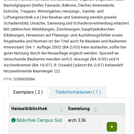
Bauteilgruppen (Keller, Fassade, Balkone, Dächer, Innenwände,
Estriche, Treppen, Wintergärten, Heizungs-, Sanitär- und
Lüftungstechnik u.a.) bei Neubau und Sanierung werden jeweils
Schadensbild, Ursache, Sanierung und Schadensvermeidung erläutert.
Mit zahlreichen Abbildungen, Zeichnungen, bauphysikalischen
Erklärungen, Hinweisen auf Planungs- und Ausführungsfehler sowie
Regelwerke und Normen ist der Titel auch für Baulaien und Bauherren
interessant. Die 1. Auflage 2002 (BA 2/03) kann auslaufen, sollte bei
guter Nutzung durch die Neuauflage ergänzt werden. Speziell an
ratsuchende Bauherren wenden sich D. Ansorge (BA 3/05) und H.
Aschenbrenner (BA 10/07). R. Oswald (zuletzt BA 2/07) behandelt
hinzunehmende Baumängel. (2)
PPN:
539005096
Exemplare
( 2 )
Titelinformationen ( 1 )
Heimatbibliothek
Sammlung
Exemplare
Bibliothek Campus Süd
arch 3.36