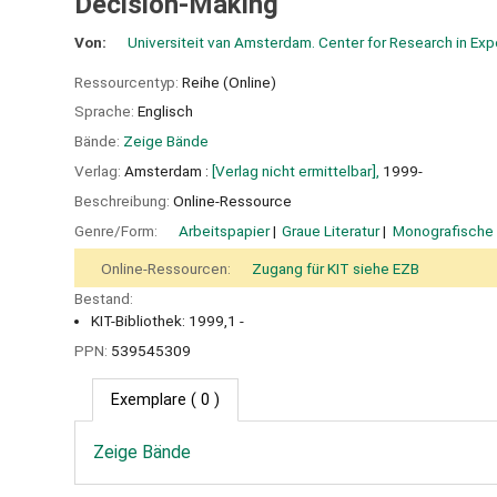
Decision-Making
Von:
Universiteit van Amsterdam. Center for Research in Ex
Ressourcentyp:
Reihe (Online)
Sprache:
Englisch
Bände:
Zeige Bände
Verlag:
Amsterdam :
[Verlag nicht ermittelbar],
1999-
Beschreibung:
Online-Ressource
Genre/Form:
Arbeitspapier
Graue Literatur
Monografische
Online-Ressourcen:
Zugang für KIT siehe EZB
Bestand:
KIT-Bibliothek: 1999,1 -
PPN:
539545309
Exemplare
( 0 )
Zeige Bände