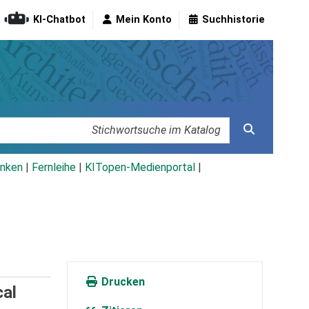
KI-Chatbot
Mein Konto
Suchhistorie
nken
|
Fernleihe
|
KITopen-Medienportal
|
Drucken
cal