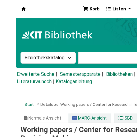
Korb
Listen
Koha
Suche im Katalog nach:
Stichwortsuche im Ka
Erweiterte Suche
Semesterapparate
Bibliotheken
Literaturwunsch
|
Kataloganleitung
Start
Details zu:
Working papers / Center for Research in 
Normale Ansicht
MARC-Ansicht
ISBD
Working papers / Center for Resea