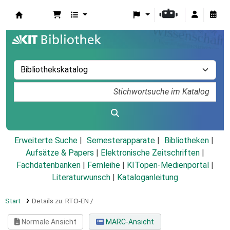
Koha
Erweiterte Suche
Semesterapparate
Bibliotheken
Aufsätze & Papers
|
Elektronische Zeitschriften
|
Fachdatenbanken
|
Fernleihe
|
KITopen-Medienportal
|
Literaturwunsch
|
Kataloganleitung
Start
Details zu:
RTO-EN /
Normale Ansicht
MARC-Ansicht