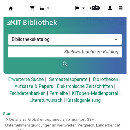
Koha
Erweiterte Suche
Semesterapparate
Bibliotheken
Aufsätze & Papers
|
Elektronische Zeitschriften
|
Fachdatenbanken
|
Fernleihe
|
KITopen-Medienportal
|
Literaturwunsch
|
Kataloganleitung
Start
Details zu:
Global entrepreneurship monitor :
GEM ;
Unternehmensgründungen im weltweiten Vergleich,
Länderbericht