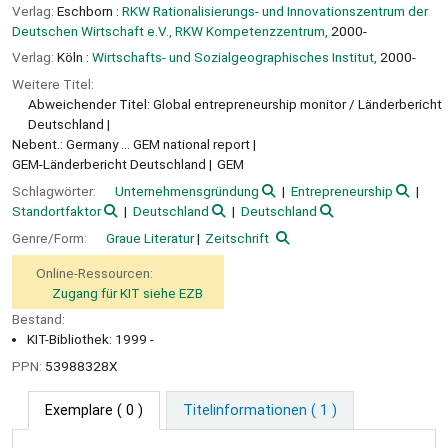
Verlag:
Eschborn :
RKW Rationalisierungs- und Innovationszentrum der
Deutschen Wirtschaft e.V., RKW Kompetenzzentrum,
2000-
Verlag:
Köln :
Wirtschafts- und Sozialgeographisches Institut,
2000-
Weitere Titel:
Abweichender Titel: Global entrepreneurship monitor / Länderbericht
Deutschland
Nebent.: Germany ... GEM national report
GEM-Länderbericht Deutschland
GEM
Schlagwörter:
Unternehmensgründung
Entrepreneurship
Standortfaktor
Deutschland
Deutschland
Genre/Form:
Graue Literatur
Zeitschrift
Online-Ressourcen:
Zugang für KIT siehe EZB
Bestand:
KIT-Bibliothek: 1999 -
PPN:
53988328X
Exemplare
( 0 )
Titelinformationen ( 1 )