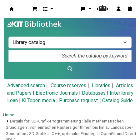
Koha online
Advanced search
Course reserves
Libraries
Articles
and Papers
|
Electronic Journals
|
Databases
|
Interlibrary
Loan
|
KITopen media
|
Purchase request |
Catalog Guide
Home
Details for:
3D-Grafik-Programmierung :
[alle mathematischen
Grundlagen ; von einfachen Rasteralgorithmen bis hin zu Landscape-
Generation ; 3D-Grafik in C++, optimaler Einstieg in OpenGL und Direct
3D] /