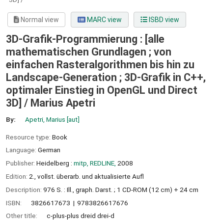
Normal view
MARC view
ISBD view
3D-Grafik-Programmierung : [alle
mathematischen Grundlagen ; von
einfachen Rasteralgorithmen bis hin zu
Landscape-Generation ; 3D-Grafik in C++,
optimaler Einstieg in OpenGL und Direct
3D] /
Marius Apetri
By:
Apetri, Marius
[aut]
Resource type:
Book
Language:
German
Publisher:
Heidelberg :
mitp, REDLINE,
2008
Edition:
2., vollst. überarb. und aktualisierte Aufl
Description:
976 S. : Ill., graph. Darst. ; 1 CD-ROM (12 cm) + 24 cm
ISBN:
3826617673
9783826617676
Other title:
c-plus-plus dreid drei-d