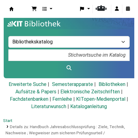
Koha
Erweiterte Suche
Semesterapparate
Bibliotheken
Aufsätze & Papers
|
Elektronische Zeitschriften
|
Fachdatenbanken
|
Fernleihe
|
KITopen-Medienportal
|
Literaturwunsch
|
Kataloganleitung
Start
Details zu:
Handbuch Jahresabschlussprüfung :
Ziele, Technik,
Nachweise ; Wegweiser zum sicheren Prüfungsurteil /