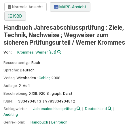
Normale Ansicht
MARC-Ansicht
ISBD
Handbuch Jahresabschlussprüfung : Ziele,
Technik, Nachweise ; Wegweiser zum
sicheren Prüfungsurteil /
Werner Krommes
Von:
Krommes, Werner
[aut]
Ressourcentyp:
Buch
Sprache:
Deutsch
Verlag:
Wiesbaden :
Gabler,
2008
Auflage:
2. Aufl
Beschreibung:
XXIII, 920 S : graph. Darst
ISBN:
3834904813
9783834904812
Schlagwörter:
Jahresabschlussprüfung
Deutschland
Auditing
Genre/Form:
Handbuch
Lehrbuch