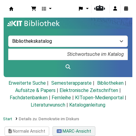
Koha
Erweiterte Suche
Semesterapparate
Bibliotheken
Aufsätze & Papers
|
Elektronische Zeitschriften
|
Fachdatenbanken
|
Fernleihe
|
KITopen-Medienportal
|
Literaturwunsch
|
Kataloganleitung
Start
Details zu:
Demokratie im Diskurs
Normale Ansicht
MARC-Ansicht