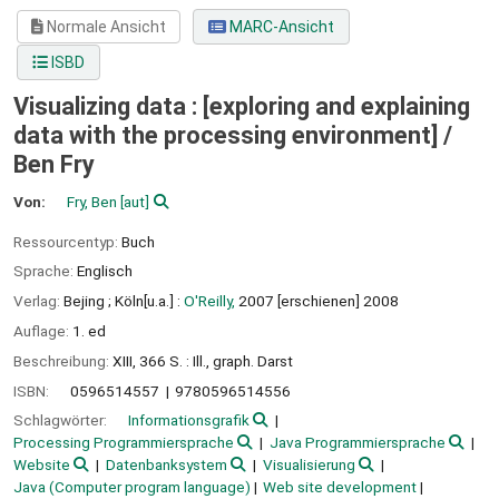
Normale Ansicht
MARC-Ansicht
ISBD
Visualizing data : [exploring and explaining
data with the processing environment] /
Ben Fry
Von:
Fry, Ben
[aut]
Ressourcentyp:
Buch
Sprache:
Englisch
Verlag:
Bejing ;
Köln[u.a.] :
O'Reilly,
2007 [erschienen] 2008
Auflage:
1. ed
Beschreibung:
XIII, 366 S. : Ill., graph. Darst
ISBN:
0596514557
9780596514556
Schlagwörter:
Informationsgrafik
Processing Programmiersprache
Java Programmiersprache
Website
Datenbanksystem
Visualisierung
Java (Computer program language)
Web site development