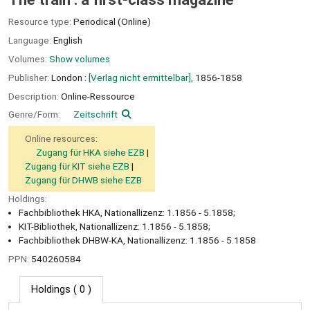
Resource type:
Periodical (Online)
Language:
English
Volumes:
Show volumes
Publisher:
London :
[Verlag nicht ermittelbar],
1856-1858
Description:
Online-Ressource
Genre/Form:
Zeitschrift
Online resources:
Zugang für HKA siehe EZB
Zugang für KIT siehe EZB
Zugang für DHWB siehe EZB
Holdings:
Fachbibliothek HKA, Nationallizenz: 1.1856 - 5.1858;
KIT-Bibliothek, Nationallizenz: 1.1856 - 5.1858;
Fachbibliothek DHBW-KA, Nationallizenz: 1.1856 - 5.1858
PPN:
540260584
Holdings
( 0 )