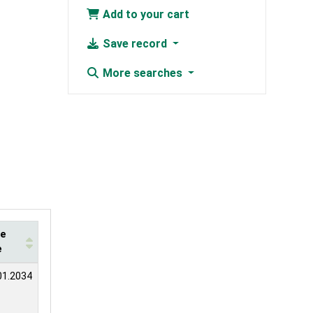
Add to your cart
Save record
More searches
te
e
01.2034