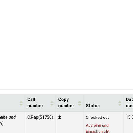
Call
Copy
Da
number
number
Status
du
leihe und
C.Pap(51750)
;b
Checked out
15.
h)
Ausleihe und
Einsicht nicht