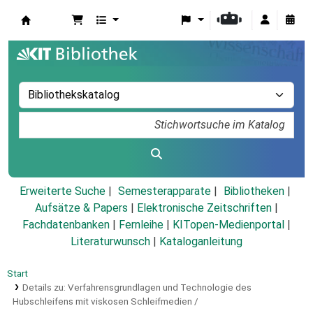
Koha
Erweiterte Suche
Semesterapparate
Bibliotheken
Aufsätze & Papers
|
Elektronische Zeitschriften
|
Fachdatenbanken
|
Fernleihe
|
KITopen-Medienportal
|
Literaturwunsch
|
Kataloganleitung
Start
Details zu:
Verfahrensgrundlagen und Technologie des
Hubschleifens mit viskosen Schleifmedien /