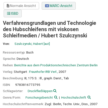
Normale Ansicht
MARC-Ansicht
ISBD
Verfahrensgrundlagen und Technologie
des Hubschleifens mit viskosen
Schleifmedien /
Hubert Szulczynski
Von:
Szulczynski, Hubert
[aut]
Ressourcentyp:
Buch
Sprache:
Deutsch
Reihen:
Berichte aus dem Produktionstechnischen Zentrum Berlin
Verlag:
Stuttgart :
Fraunhofer IRB Verl.,
2007
Beschreibung:
III, 175 S. : Ill., graph. Darst., Tab
ISBN:
9783816773795
Schlagwörter:
Druckfließläppen
Genre/Form:
Forschungsbericht
Hochschulschrift
Hochschulschriftenvermerk:
Zugl.: Berlin, Techn. Univ., Diss., 2007