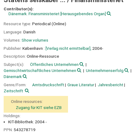
Contributor(s):
Dänemark. Finansministeriet
[Herausgebendes Organ]
Resource type:
Periodical (Online)
Language:
Danish
Volumes:
Show volumes
Publisher:
København :
[Verlag nicht ermittelbar],
2004-
Description:
Online-Ressource
Subject(s):
Öffentliches Unternehmen
Gemischtwirtschaftliches Unternehmen
Unternehmenserfolg
Dänemark
Genre/Form:
Amtsdruckschrift
Graue Literatur
Jahresbericht
Zeitschrift
Online resources:
Zugang für KIT siehe EZB
Holdings:
KIT-Bibliothek: 2004 -
PPN:
543278719