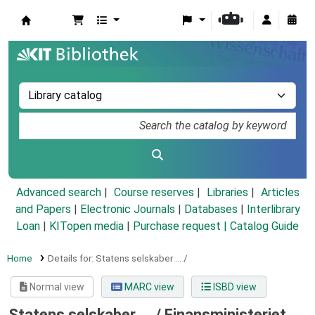
Koha online
Advanced search
Course reserves
Libraries
Articles
and Papers
|
Electronic Journals
|
Databases
|
Interlibrary
Loan
|
KITopen media
|
Purchase request |
Catalog Guide
Home
Details for:
Statens selskaber ... /
Normal view
MARC view
ISBD view
Statens selskaber ... /
Finansministeriet