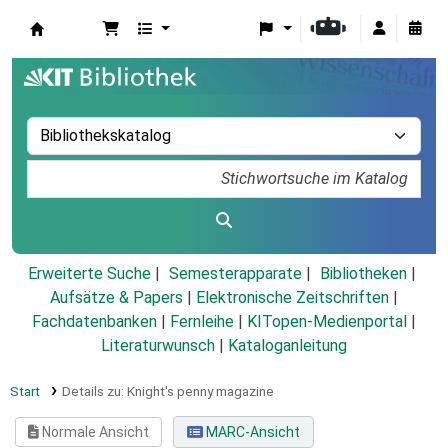
Koha
Erweiterte Suche
Semesterapparate
Bibliotheken
Aufsätze & Papers
|
Elektronische Zeitschriften
|
Fachdatenbanken
|
Fernleihe
|
KITopen-Medienportal
|
Literaturwunsch
|
Kataloganleitung
Start
Details zu:
Knight's penny magazine
Normale Ansicht
MARC-Ansicht