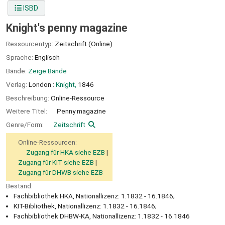
ISBD
Knight's penny magazine
Ressourcentyp:
Zeitschrift (Online)
Sprache:
Englisch
Bände:
Zeige Bände
Verlag:
London :
Knight,
1846
Beschreibung:
Online-Ressource
Weitere Titel:
Penny magazine
Genre/Form:
Zeitschrift
Online-Ressourcen:
Zugang für HKA siehe EZB
Zugang für KIT siehe EZB
Zugang für DHWB siehe EZB
Bestand:
Fachbibliothek HKA, Nationallizenz: 1.1832 - 16.1846;
KIT-Bibliothek, Nationallizenz: 1.1832 - 16.1846;
Fachbibliothek DHBW-KA, Nationallizenz: 1.1832 - 16.1846