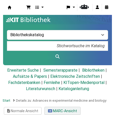
Koha
Erweiterte Suche
Semesterapparate
Bibliotheken
Aufsätze & Papers
|
Elektronische Zeitschriften
|
Fachdatenbanken
|
Fernleihe
|
KITopen-Medienportal
|
Literaturwunsch
|
Kataloganleitung
Start
Details zu:
Advances in experimental medicine and biology
Normale Ansicht
MARC-Ansicht