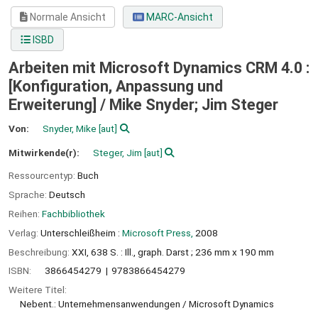
Normale Ansicht
MARC-Ansicht
ISBD
Arbeiten mit Microsoft Dynamics CRM 4.0 :
[Konfiguration, Anpassung und
Erweiterung] /
Mike Snyder; Jim Steger
Von:
Snyder, Mike
[aut]
Mitwirkende(r):
Steger, Jim
[aut]
Ressourcentyp:
Buch
Sprache:
Deutsch
Reihen:
Fachbibliothek
Verlag:
Unterschleißheim :
Microsoft Press,
2008
Beschreibung:
XXI, 638 S. : Ill., graph. Darst ; 236 mm x 190 mm
ISBN:
3866454279
9783866454279
Weitere Titel:
Nebent.: Unternehmensanwendungen / Microsoft Dynamics