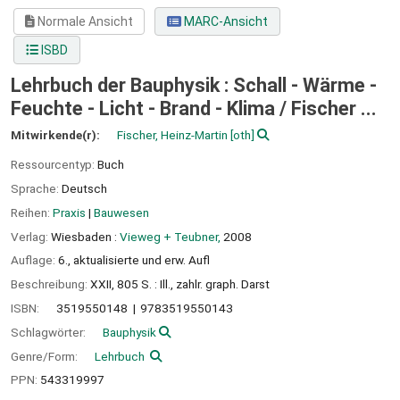
Normale Ansicht
MARC-Ansicht
ISBD
Lehrbuch der Bauphysik : Schall - Wärme -
Feuchte - Licht - Brand - Klima /
Fischer ...
Mitwirkende(r):
Fischer, Heinz-Martin
[oth]
Ressourcentyp:
Buch
Sprache:
Deutsch
Reihen:
Praxis
|
Bauwesen
Verlag:
Wiesbaden :
Vieweg + Teubner,
2008
Auflage:
6., aktualisierte und erw. Aufl
Beschreibung:
XXII, 805 S. : Ill., zahlr. graph. Darst
ISBN:
3519550148
9783519550143
Schlagwörter:
Bauphysik
Genre/Form:
Lehrbuch
PPN:
543319997