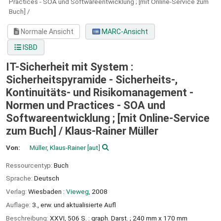
Practices - SOA und Softwareentwicklung ; [mit Online-Service zum
Buch] /
Normale Ansicht
MARC-Ansicht
ISBD
IT-Sicherheit mit System :
Sicherheitspyramide - Sicherheits-,
Kontinuitäts- und Risikomanagement -
Normen und Practices - SOA und
Softwareentwicklung ; [mit Online-Service
zum Buch] /
Klaus-Rainer Müller
Von:
Müller, Klaus-Rainer
[aut]
Ressourcentyp:
Buch
Sprache:
Deutsch
Verlag:
Wiesbaden :
Vieweg,
2008
Auflage:
3., erw. und aktualisierte Aufl
Beschreibung:
XXVI, 506 S. : graph. Darst. ; 240 mm x 170 mm