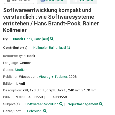
Normal view
MARC view
ISBD view
Softwareentwicklung kompakt und
verständlich : wie Softwaresysteme
entstehen /
Hans Brandt-Pook; Rainer
Kollmeier
By:
Brandt-Pook, Hans
[aut]
Contributor(s):
Kollmeier, Rainer
[aut]
Resource type:
Book
Language:
German
Series:
Studium
Publisher:
Wiesbaden :
Vieweg + Teubner,
2008
Edition:
1. Aufl
Description:
XVI, 190 S. : Ill., graph. Darst. ; 240 mm x 170 mm
ISBN:
9783834803658
3834803650
Subject(s):
Softwareentwicklung
Projektmanagement
Genre/Form:
Lehrbuch