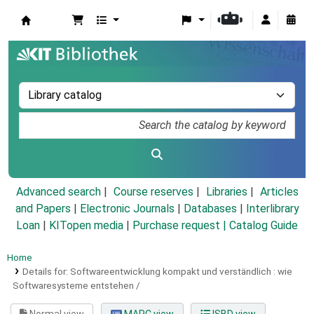
Koha online
Advanced search
Course reserves
Libraries
Articles
and Papers
|
Electronic Journals
|
Databases
|
Interlibrary
Loan
|
KITopen media
|
Purchase request |
Catalog Guide
Home
Details for:
Softwareentwicklung kompakt und verständlich :
wie
Softwaresysteme entstehen /