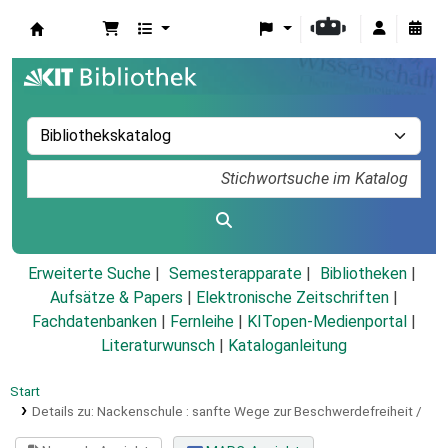
Koha
Erweiterte Suche
Semesterapparate
Bibliotheken
Aufsätze & Papers
|
Elektronische Zeitschriften
|
Fachdatenbanken
|
Fernleihe
|
KITopen-Medienportal
|
Literaturwunsch
|
Kataloganleitung
Start
Details zu:
Nackenschule :
sanfte Wege zur Beschwerdefreiheit /