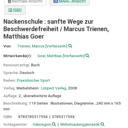
Normale Ansicht
MARC-Ansicht
ISBD
Nackenschule : sanfte Wege zur
Beschwerdefreiheit /
Marcus Trienen,
Matthias Goer
Von:
Trienen, Marcus
[VerfasserIn]
Mitwirkende(r):
Goer, Matthias
[VerfasserIn]
Ressourcentyp:
Buch
Sprache:
Deutsch
Reihen:
Praxisbücher Sport
Verlag:
Wiebelsheim :
Limpert Verlag,
2008
Auflage:
2., überarbeitete Auflage
Beschreibung:
119 Seiten : Illustrationen, Diagramme ; 240 mm x 165
mm
ISBN:
9783785317594
378531759X
Schlagwörter:
Halsregion
Wirbelsäulengymnastik