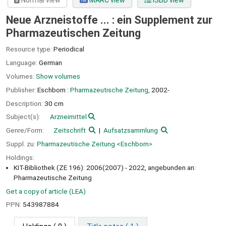
Normal view
MARC view
ISBD view
Neue Arzneistoffe ... : ein Supplement zur
Pharmazeutischen Zeitung
Resource type:
Periodical
Language:
German
Volumes:
Show volumes
Publisher:
Eschborn :
Pharmazeutische Zeitung,
2002-
Description:
30 cm
Subject(s):
Arzneimittel
Genre/Form:
Zeitschrift
Aufsatzsammlung
Suppl. zu:
Pharmazeutische Zeitung <Eschborn>
Holdings:
KIT-Bibliothek (ZE 196): 2006(2007) - 2022, angebunden an:
Pharmazeutische Zeitung
Get a copy of article (LEA)
PPN:
543987884