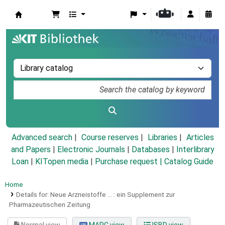
Koha online
Advanced search
Course reserves
Libraries
Articles
and Papers
|
Electronic Journals
|
Databases
|
Interlibrary
Loan
|
KITopen media
|
Purchase request |
Catalog Guide
Home
Details for:
Neue Arzneistoffe ... :
ein Supplement zur
Pharmazeutischen Zeitung