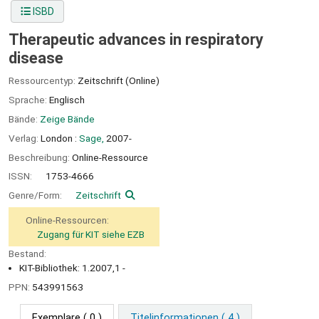
ISBD
Therapeutic advances in respiratory
disease
Ressourcentyp:
Zeitschrift (Online)
Sprache:
Englisch
Bände:
Zeige Bände
Verlag:
London :
Sage,
2007-
Beschreibung:
Online-Ressource
ISSN:
1753-4666
Genre/Form:
Zeitschrift
Online-Ressourcen:
Zugang für KIT siehe EZB
Bestand:
KIT-Bibliothek: 1.2007,1 -
PPN:
543991563
Exemplare
( 0 )
Titelinformationen ( 4 )