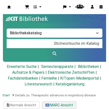
Koha
Erweiterte Suche
Semesterapparate
Bibliotheken
Aufsätze & Papers
|
Elektronische Zeitschriften
|
Fachdatenbanken
|
Fernleihe
|
KITopen-Medienportal
|
Literaturwunsch
|
Kataloganleitung
Start
Details zu:
Therapeutic advances in respiratory disease
Normale Ansicht
MARC-Ansicht