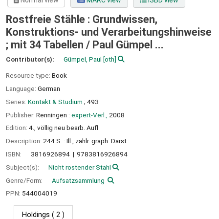
Normal view
MARC view
ISBD view
Rostfreie Stähle : Grundwissen,
Konstruktions- und Verarbeitungshinweise
; mit 34 Tabellen /
Paul Gümpel ...
Contributor(s):
Gümpel, Paul
[oth]
Resource type:
Book
Language:
German
Series:
Kontakt & Studium
; 493
Publisher:
Renningen :
expert-Verl.,
2008
Edition:
4., völlig neu bearb. Aufl
Description:
244 S. : Ill., zahlr. graph. Darst
ISBN:
3816926894
9783816926894
Subject(s):
Nicht rostender Stahl
Genre/Form:
Aufsatzsammlung
PPN:
544004019
Holdings
( 2 )