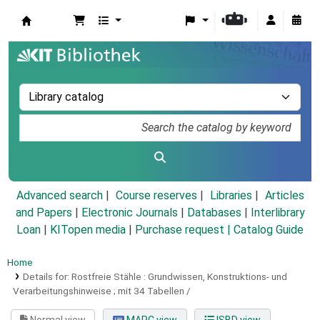
Koha online
Advanced search
Course reserves
Libraries
Articles
and Papers
|
Electronic Journals
|
Databases
|
Interlibrary
Loan
|
KITopen media
|
Purchase request |
Catalog Guide
Home
Details for:
Rostfreie Stähle :
Grundwissen, Konstruktions- und
Verarbeitungshinweise ; mit 34 Tabellen /