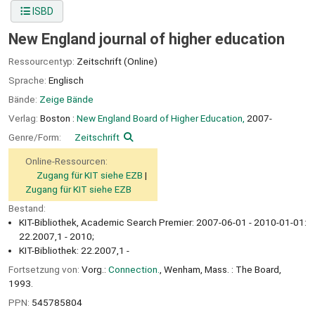
ISBD
New England journal of higher education
Ressourcentyp:
Zeitschrift (Online)
Sprache:
Englisch
Bände:
Zeige Bände
Verlag:
Boston :
New England Board of Higher Education,
2007-
Genre/Form:
Zeitschrift
Online-Ressourcen:
Zugang für KIT siehe EZB
Zugang für KIT siehe EZB
Bestand:
KIT-Bibliothek, Academic Search Premier: 2007-06-01 - 2010-01-01:
22.2007,1 - 2010;
KIT-Bibliothek: 22.2007,1 -
Fortsetzung von:
Vorg.:
Connection.
, Wenham, Mass. : The Board,
1993.
PPN:
545785804