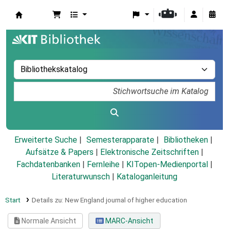
Koha
Erweiterte Suche
Semesterapparate
Bibliotheken
Aufsätze & Papers
|
Elektronische Zeitschriften
|
Fachdatenbanken
|
Fernleihe
|
KITopen-Medienportal
|
Literaturwunsch
|
Kataloganleitung
Start
Details zu:
New England journal of higher education
Normale Ansicht
MARC-Ansicht