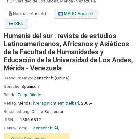
la Universidad de Los Andes, Mérida - Venezuela
Normale Ansicht
MARC-Ansicht
ISBD
Humania del sur : revista de estudios
Latinoamericanos, Africanos y Asiáticos
de la Facultad de Humanidades y
Educación de la Universidad de Los Andes,
Mérida - Venezuela
Ressourcentyp:
Zeitschrift (Online)
Sprache:
Spanisch
Bände:
Zeige Bände
Verlag:
Mérida :
[Verlag nicht ermittelbar],
2006-
Beschreibung:
Online-Ressource
ISSN:
1856-6812
Genre/Form:
Zeitschrift
Online-Ressourcen: