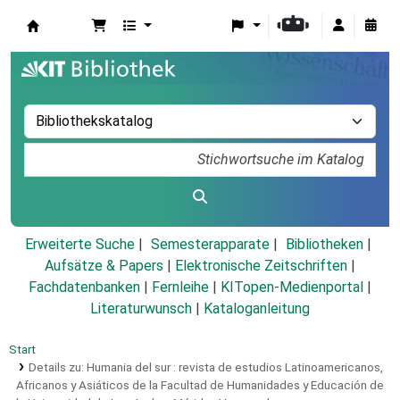
Koha
Erweiterte Suche
Semesterapparate
Bibliotheken
Aufsätze & Papers
|
Elektronische Zeitschriften
|
Fachdatenbanken
|
Fernleihe
|
KITopen-Medienportal
|
Literaturwunsch
|
Kataloganleitung
Start
Details zu:
Humania del sur :
revista de estudios Latinoamericanos,
Africanos y Asiáticos de la Facultad de Humanidades y Educación de