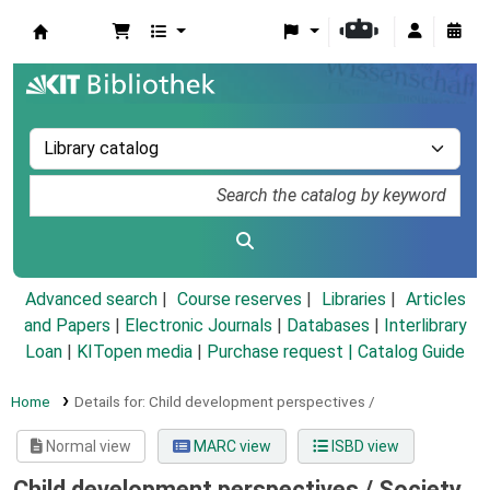
Koha online
Advanced search
Course reserves
Libraries
Articles
and Papers
|
Electronic Journals
|
Databases
|
Interlibrary
Loan
|
KITopen media
|
Purchase request |
Catalog Guide
Home
Details for:
Child development perspectives /
Normal view
MARC view
ISBD view
Child development perspectives /
Society