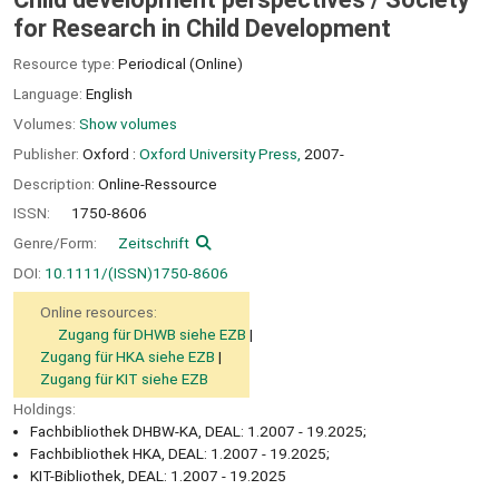
for Research in Child Development
Resource type:
Periodical (Online)
Language:
English
Volumes:
Show volumes
Publisher:
Oxford :
Oxford University Press,
2007-
Description:
Online-Ressource
ISSN:
1750-8606
Genre/Form:
Zeitschrift
DOI:
10.1111/(ISSN)1750-8606
Online resources:
Zugang für DHWB siehe EZB
Zugang für HKA siehe EZB
Zugang für KIT siehe EZB
Holdings:
Fachbibliothek DHBW-KA, DEAL: 1.2007 - 19.2025;
Fachbibliothek HKA, DEAL: 1.2007 - 19.2025;
KIT-Bibliothek, DEAL: 1.2007 - 19.2025